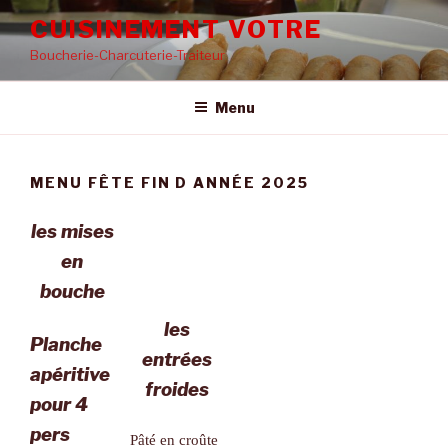
Aller
CUISINEMENT VOTRE
au
Boucherie-Charcuterie-Traiteur
contenu
principal
Menu
MENU FÊTE FIN D ANNÉE 2025
les mises
en
bouche
les
Pla
nche
entrées
apéritive
froides
pour 4
pers
Pâté en croûte