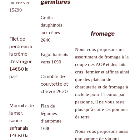
garnitures
poivre vert
15€90
Gratin
dauphinois
aux cèpes
fromage
Filet de
2€40
perdreau à
Nous vous proposons un
la crème
Fagot haricots
assortiment de fromage à la
d’estragon
verts 1€90
coupe des AOP et des laits
14€80 la
crus ,fermier et affinés ainsi
part
Crumble de
que des plateau de
courgette et
charcuterie et de
fromage à
chèvre 2€20
raclette pour 11 euros par
personne, il ne vous reste
Marmite de
Flan de
plus qu’à cuire les pommes
la mer,
légumes
de terre
sauce
d’automne
safranais
1€80
N
ous vous proposons aussi
14€80 la
une gamme de vin qui