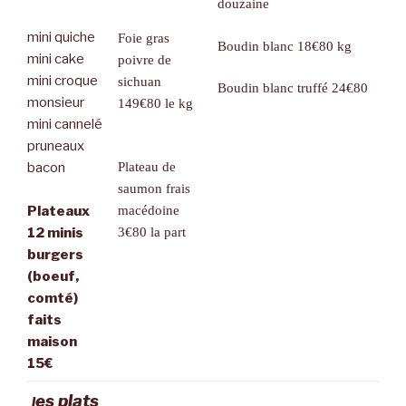
douzaine
mini quiche
Foie gras
Boudin blanc 18€80 kg
mini cake
poivre de
mini croque
sichuan
Boudin blanc truffé 24€80
monsieur
149€80 le kg
mini cannelé
pruneaux
bacon
Plateau de
saumon frais
Plateaux
macédoine
12 minis
3€80 la part
burgers
(boeuf,
comté)
faits
maison
15€
es plats
l