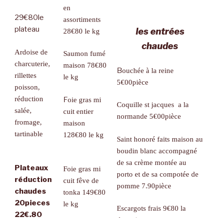
en
29€80le
assortiments
plateau
les entrées
28€80 le kg
chaudes
Ardoise de
Saumon fumé
charcuterie,
maison 78€80
B
ouchée à la reine
rillettes
le kg
5€00
pièce
poisson,
réduction
F
oie gras mi
Coquille st jacques a la
salée,
cuit entier
normande
5€00pièce
fromage,
maison
tartinable
128€80 le kg
Saint honoré faits maison au
boudin blanc accompagné
de sa crème montée au
Plateaux
Foie gras mi
porto et de sa compotée de
réduction
cuit fêve de
pomme 7.90pièce
chaudes
tonka 149€80
20pieces
le kg
Escargots frais 9€80 la
22€.80