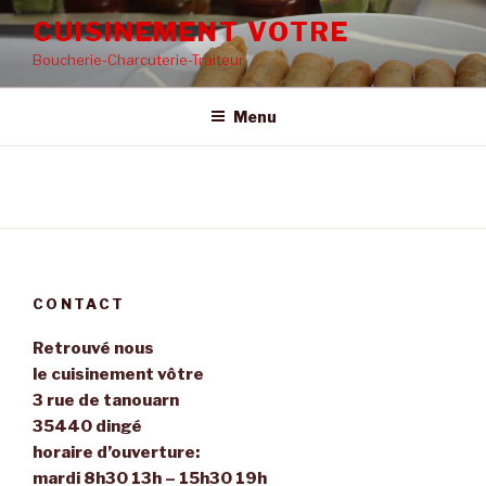
Aller
CUISINEMENT VOTRE
au
Boucherie-Charcuterie-Traiteur
contenu
principal
Menu
CONTACT
Retrouvé nous
le cuisinement vôtre
3 rue de tanouarn
35440 dingé
horaire d’ouverture:
mardi 8h30 13h – 15h30 19h